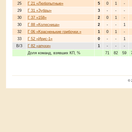
25
Г 21 «Любопытные»
5
0
1
-
29
Г 31 «Зубры»
3
-
-
-
30
Г 37 «158»
2
0
1
-
30
Г 88 «Колесница»
2
-
-
1
32
Г 06 «Kрасненькие грибочки.»
1
0
1
-
33
Г 52 «Ирис-1»
0
-
-
1
В/З
Г 82 «апчхи»
1
-
-
-
Доля команд, взявших КП, %
71
82
59
© 