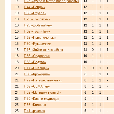
9
Г 28 «Зухра в метро после работы»
13
1
1
1
10
Г 44 «Панды»
12
1
1
-
10
Г 66 «Стрела»
12
1
1
1
10
Г 25 «Три пятых»
12
1
1
1
10
Г 23 «Добывайки»
12
1
1
1
10
Г 02 «Team-Тим»
12
1
1
1
15
Г 62 «Приключенцы»
11
1
1
1
15
Г 80 «Рукавички»
11
1
1
1
15
Г 16 «Зайки-любознайки»
11
0
1
1
18
Г 86 «Сидоровы»
10
1
1
-
18
Г 85 «Радуга»
10
1
1
-
20
Г 17 «Смеянцы»
9
0
1
1
21
Г 30 «Крокодил»
8
1
1
1
21
Г 72 «Путешественники»
8
1
1
-
21
Г 69 «СЕМАчки»
8
1
1
-
24
Г 32 «Мы идем гулять!»
6
1
1
-
25
Г 89 «Катя и медведи»
5
-
-
1
25
Г 56 «Колесо»
5
1
1
-
25
Г 41 «ракета»
5
1
1
-