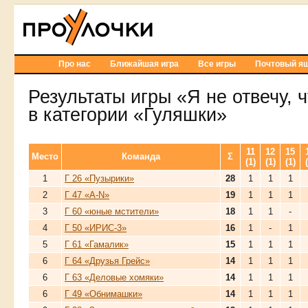
Про нас
Ближайшая игра
Все игры
Почтовый я
Результаты игры «Я не отвечу, ч
в категории «Гуляшки»
11
12
15
Место
Команда
Σ
(1)
(1)
(1)
1
Г 26 «Пузырики»
28
1
1
1
2
Г 47 «A-N»
19
1
1
1
3
Г 60 «юные мстители»
18
1
1
-
4
Г 50 «ИРИС-3»
16
1
-
1
5
Г 61 «Гамалик»
15
1
1
1
6
Г 64 «Друзья Грейс»
14
1
1
1
6
Г 63 «Деловые хомяки»
14
1
1
1
6
Г 49 «Обнимашки»
14
1
1
1