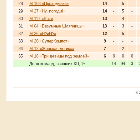
28
М 103 «Проходчики»
14
-
5
-
29
М 27 «Ну, погоди!»
14
-
5
-
30
М 117 «Buz»
13
-
4
-
31
М 04 «Безумные Шляпницы»
13
-
3
-
32
М 26 «НУиНУ»
12
-
5
-
33
М 20 «СуперКомпот»
9
-
-
-
34
М 12 «Женская логика»
7
-
2
-
35
М 16 «Три девицы под землёй»
6
0
0
0
Доля команд, взявших КП, %
14
94
3
© 