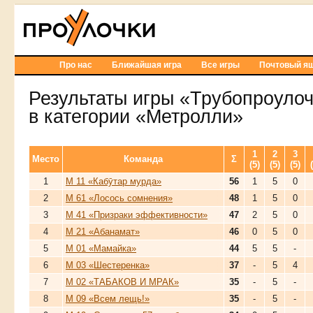
Про нас
Ближайшая игра
Все игры
Почтовый я
Результаты игры «Трубопроуло
в категории «Метролли»
1
2
3
Место
Команда
Σ
(5)
(5)
(5)
1
М 11 «Кабӯтар мурда»
56
1
5
0
2
М 61 «Лосось сомнения»
48
1
5
0
3
М 41 «Призраки эффективности»
47
2
5
0
4
М 21 «Абанамат»
46
0
5
0
5
М 01 «Мамайка»
44
5
5
-
6
М 03 «Шестеренка»
37
-
5
4
7
М 02 «ТАБАКОВ И МРАК»
35
-
5
-
8
М 09 «Всем лещь!»
35
-
5
-