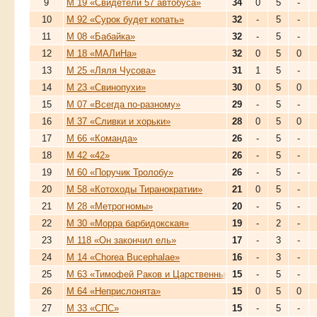
9
М 19 «Свидетели 57 автобуса»
34
0
5
-
10
М 92 «Сурок будет копать»
32
-
5
-
11
М 08 «Бабайка»
32
-
5
-
12
М 18 «МАЛиНа»
32
0
5
0
13
М 25 «Ляля Чусова»
31
1
5
-
14
М 23 «Свинопухи»
30
0
5
0
15
М 07 «Всегда по-разному»
29
-
5
-
16
М 37 «Сливки и хорьки»
28
0
5
0
17
М 66 «Команда»
26
-
5
-
18
М 42 «42»
26
-
5
-
19
М 60 «Поручик Тролобу»
26
-
5
-
20
М 58 «Котоходы Тиранократии»
21
0
5
-
21
М 28 «Метрогномы»
20
-
5
-
22
М 30 «Морра барбидокская»
19
-
2
-
23
М 118 «Он закончил ель»
17
-
3
-
24
М 14 «Chorea Bucephalae»
16
-
3
-
25
М 63 «Тимофей Раков и Царственные Пухоспинки»
15
-
5
-
26
М 64 «Неприслонята»
15
0
5
0
27
М 33 «СПС»
15
-
5
-