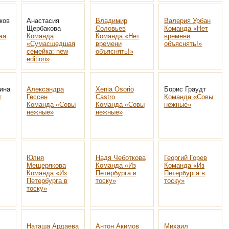
ков
Анастасия
Владимир
Валерия Урбан
Щербакова
Соловьев
Команда «Нет
ая
Команда
Команда «Нет
времени
«Сумасшедшая
времени
объяснять!»
семейка: new
объяснять!»
edition»
ина
Александра
Xenia Osorio
Борис Граудт
т
Гессен
Castro
Команда «Совы
Команда «Совы
Команда «Совы
нежные»
нежные»
нежные»
Юлия
Надя Чеботкова
Георгий Горев
Мещерякова
Команда «Из
Команда «Из
Команда «Из
Петербурга в
Петербурга в
Петербурга в
тоску»
тоску»
тоску»
Наташа Ардаева
Антон Акимов
Михаил