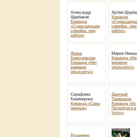
Александр
Артём Щерба
Щербаков
Команда
Команда
«Сумасшедш
«Сумасшедшая
семейка: new
семейка: new
edition»
edition»
Янина
Мария Никиш
Бирючевская
Команда «Не
Команда «Нет
времени
времени
объяснять!»
объяснять!»
Серафима
Дмитрий
Казимирова
Тарарыков
Команда «Совы
Команда «Из
нежные»
Петербурга в
тоску»
Владимир