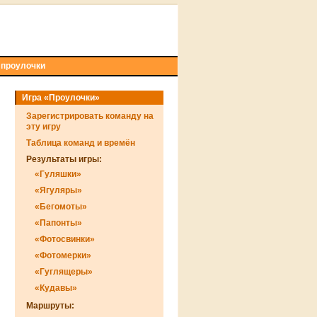
 проулочки
Игра «Проулочки»
Зарегистрировать команду на
эту игру
Таблица команд и времён
Результаты игры:
«Гуляшки»
«Ягуляры»
«Бегомоты»
«Папонты»
«Фотосвинки»
«Фотомерки»
«Гуглящеры»
«Кудавы»
Маршруты: