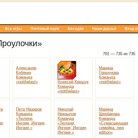
Все игры
Почтовый ящик
Беседки
Наши друзья
Вход в
Проулочки»
701 — 735 из 735
Александр
Марина
Кобякин
Горшунова
Команда
Команда
«notthelast»
Алексей Крещук
«notthelast»
Команда
«notthelast»
ze
Петр Назаров
Николай
Марина
Команда
Некрылов
Щербакова
«Тюлени,
Команда
Команда
ия,
Ингрия, Ингрия,
«Тюлени,
«Сумасшедшая
Ингрия »
Ингрия, Ингрия,
семейка: new
Ингрия »
edition»