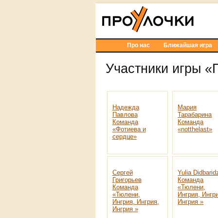
Про нас
Ближайшая игра
Участники игры «
Надежда
Мария
Павлова
Тарабарина
Команда
Команда
«Фотиева и
«notthelast»
сердце»
Сергей
Yulia Didbarid
Григорьев
Команда
Команда
«Тюлени,
«Тюлени,
Ингрия, Ингр
Ингрия, Ингрия,
Ингрия »
Ингрия »