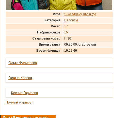
Игра
Я не отвечу, что и где
Категория
Папонты
Место
17
Набрано очков
15
Стартовый номер
П 16
Время старта
09:30:00, стартовали
Время финиша
19:52:46
Ольга Филиппова
Галина Косова
Ксения Гарипова
Полный маршрут
Игра «Я не отвечу, что и где»