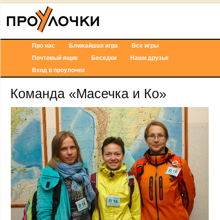
Про нас
Ближайшая игра
Все игры
Почтовый ящик
Беседки
Наши друзья
Вход в проулочки
Команда «Масечка и Ко»