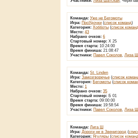
Участники:
Лиза Шатская
, ЧереПа
Команда:
Уже не Бегомоты
Игра:
ПроУдочки
(
список команд
)
Категория:
Хобботы
(
список коман
Место:
43
Набрано очков:
6
Стартовый номер:
Х 25
Время старта:
10:24:00
Время финиша:
21:08:47
Участники:
Павел Соколов
,
Лиза Ш
Команда:
St. Linden
Игра:
Замозгворечье
(
список коман
Категория:
Бегомоты
(
список кома
Место:
1
Набрано очков:
35
Стартовый номер:
Б 01
Время старта:
09:00:00
Время финиша:
19:58:54
Участники:
Павел Соколов
,
Лиза Ш
Команда:
Лига Ш
Игра:
Дороги не в Звенигород
(
спис
Категория:
Ягуляры
(
список коман