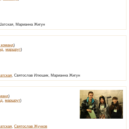
 Шатская, Марианна Жигун
 команд
)
нд
,
маршрут
)
атская
, Святослав Илюшик, Марианна Жигун
оманд
)
нд
,
маршрут
)
атская
,
Святослав Жучков