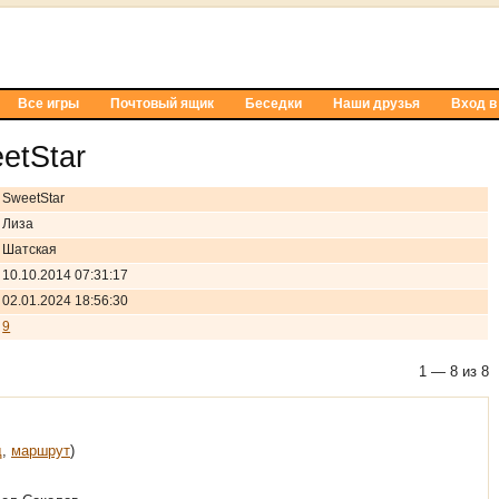
Все игры
Почтовый ящик
Беседки
Наши друзья
Вход в
еtStar
SwееtStar
Лиза
Шатская
10.10.2014 07:31:17
02.01.2024 18:56:30
9
1 — 8 из 8
д
,
маршрут
)