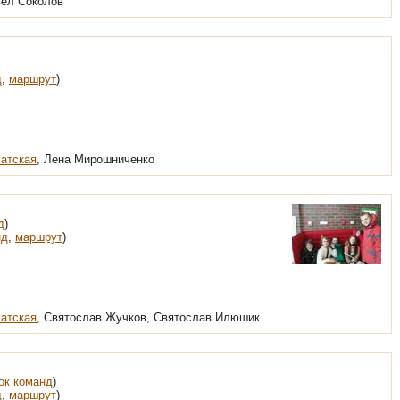
вел Соколов
д
,
маршрут
)
атская
, Лена Мирошниченко
д
)
нд
,
маршрут
)
атская
, Святослав Жучков, Святослав Илюшик
ок команд
)
д
,
маршрут
)