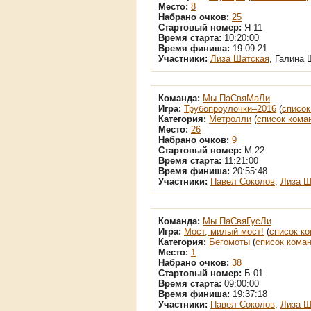
Место:
8
Набрано очков:
25
Стартовый номер:
Я 11
Время старта:
10:20:00
Время финиша:
19:09:21
Участники:
Лиза Шатская
, Галина
Команда:
Мы ПаСвяМаЛи
Игра:
Трубопроулочки–2016
(
список
Категория:
Метролли
(
список кома
Место:
26
Набрано очков:
9
Стартовый номер:
М 22
Время старта:
11:21:00
Время финиша:
20:55:48
Участники:
Павел Соколов
,
Лиза Ш
Команда:
Мы ПаСвяГусЛи
Игра:
Мост, милый мост!
(
список к
Категория:
Бегомоты
(
список кома
Место:
1
Набрано очков:
38
Стартовый номер:
Б 01
Время старта:
09:00:00
Время финиша:
19:37:18
Участники:
Павел Соколов
,
Лиза Ш