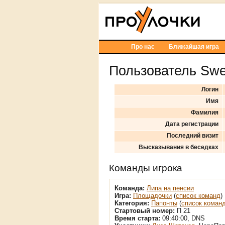
Про нас
Ближайшая игра
Пользователь Swе
Логин
Имя
Фамилия
Дата регистрации
Последний визит
Высказывания в беседках
Команды игрока
Команда:
Липа на пенсии
Игра:
Площадочки
(
список команд
)
Категория:
Папонты
(
список коман
Стартовый номер:
П 21
Время старта:
09:40:00, DNS