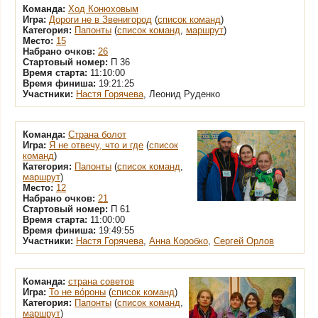
Команда:
Ход Конюховым
Игра:
Дороги не в Звенигород
(
список команд
)
Категория:
Папонты
(
список команд
,
маршрут
)
Место:
15
Набрано очков:
26
Стартовый номер:
П 36
Время старта:
11:10:00
Время финиша:
19:21:25
Участники:
Настя Горячева
, Леонид Руденко
Команда:
Страна болот
Игра:
Я не отвечу, что и где
(
список
команд
)
Категория:
Папонты
(
список команд
,
маршрут
)
Место:
12
Набрано очков:
21
Стартовый номер:
П 61
Время старта:
11:00:00
Время финиша:
19:49:55
Участники:
Настя Горячева
,
Анна Коробко
,
Сергей Орлов
Команда:
страна советов
Игра:
То не вóроны
(
список команд
)
Категория:
Папонты
(
список команд
,
маршрут
)