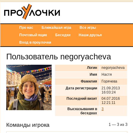
Про нас
Ближайшая игра
Все игры
Почтовый ящик
Беседки
Наши друзья
Вход в проулочки
Пользователь negoryacheva
Логин
negoryacheva
Имя
Настя
Фамилия
Горячева
Дата регистрации
21.09.2013
16:03:24
Последний визит
04.07.2016
12:21:11
Высказывания в
3
беседках
Команды игрока
1 — 3 из 3