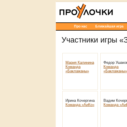
Про нас
Ближайшая игра
Участники игры «
Мария Калинина
Федор Ушако
Команда
Команда
«Баклажаны»
«Баклажаны
Ирина Кочергина
Вадим Кочер
Команда «АиКо»
Команда «Аи