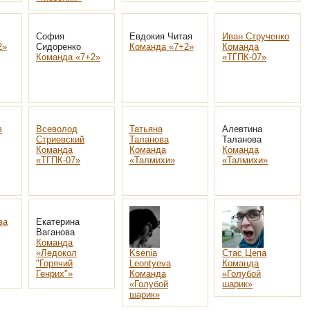
София
Евдокия Читая
Иван Струченко
2»
Сидоренко
Команда «7+2»
Команда
Команда «7+2»
«ТГПК-07»
в
Всеволод
Татьяна
Алевтина
Стриевский
Таланова
Таланова
Команда
Команда
Команда
«ТГПК-07»
«Талмихи»
«Талмихи»
ва
Екатерина
Ваганова
Команда
«Ледокол
Ksenia
Стас Цепа
"Горячий
Leontyeva
Команда
Генрих"»
Команда
«Голубой
«Голубой
шарик»
шарик»