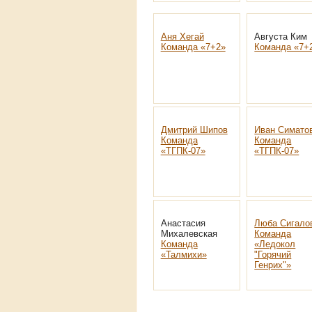
Аня Хегай
Августа Ким
Команда «7+2»
Команда «7+
Дмитрий Шипов
Иван Симато
Команда
Команда
«ТГПК-07»
«ТГПК-07»
Анастасия
Люба Сигало
Михалевская
Команда
Команда
«Ледокол
«Талмихи»
"Горячий
Генрих"»