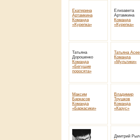
Екатерина
Елизавета
Артамкина
Артамкина
Команда
Команда
«Курепка»
«Курепка»
Татьяна
Татьяна Асее
Дорошенко
Команда
Команда
«Мультики»
«Бегущие
поросята»
Максим
Владимир
Баркасов
Трушков
Команда
Команда
«Баркасики»
«Казус»
Дмитрий Рыл