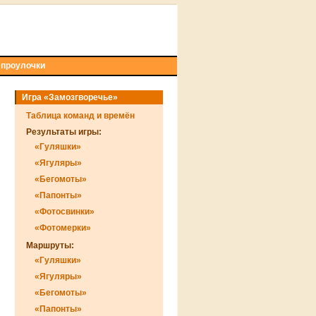
 проулочки
Игра «Замозгворечье»
Таблица команд и времён
Результаты игры:
«Гуляшки»
«Ягуляры»
«Бегомоты»
«Папонты»
«Фотосвинки»
«Фотомерки»
Маршруты:
«Гуляшки»
«Ягуляры»
«Бегомоты»
«Папонты»