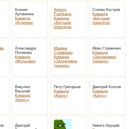
Ксения
Artemiy
Степан Костров
Артамкина
Pushkarev
Команда
Команда
Команда
«Бегущие
«Курепка»
«Бегущие
поросята»
поросята»
ва
Александра
Марина
Иван Стриженко
Полякова
Стриженко
Команда
Команда
Команда
«Задумчивое
«Мультики»
«Задумчивое
торнадо»
торнадо»
Вакулюк
Петр Григорьев
Дмитрий Козлов
Василий
Команда
Команда
Команда
«Казус»
«Казус»
«Казус»
ов
Дмитрий
Никита Хрущёв