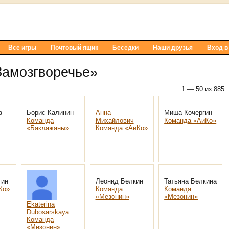
Все игры
Почтовый ящик
Беседки
Наши друзья
Вход в
Замозгворечье»
1 — 50 из 885
в
Борис Калинин
Анна
Миша Кочергин
Команда
Михайлович
Команда «АиКо»
»
«Баклажаны»
Команда «АиКо»
гин
Леонид Белкин
Татьяна Белкина
Ко»
Команда
Команда
«Мезонин»
«Мезонин»
Ekaterina
Dubosarskaya
Команда
«Мезонин»