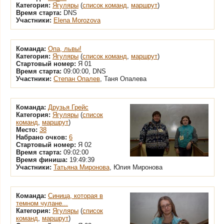
Категория:
Ягуляры
(
список команд
,
маршрут
)
Время старта:
DNS
Участники:
Elena Morozova
Команда:
Опа, львы!
Категория:
Ягуляры
(
список команд
,
маршрут
)
Стартовый номер:
Я 01
Время старта:
09:00:00, DNS
Участники:
Степан Опалев
, Таня Опалева
Команда:
Друзья Грейс
Категория:
Ягуляры
(
список
команд
,
маршрут
)
Место:
38
Набрано очков:
6
Стартовый номер:
Я 02
Время старта:
09:02:00
Время финиша:
19:49:39
Участники:
Татьяна Миронова
, Юлия Миронова
Команда:
Синица, которая в
темном чулане...
Категория:
Ягуляры
(
список
команд
,
маршрут
)