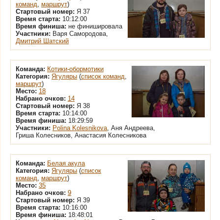
команд
,
маршрут
)
Стартовый номер:
Я 37
Время старта:
10:12:00
Время финиша:
не финишировала
Участники:
Варя Самородова,
Дмитрий Шатский
Команда:
Котики-обормотики
Категория:
Ягуляры
(
список команд
,
маршрут
)
Место:
18
Набрано очков:
14
Стартовый номер:
Я 38
Время старта:
10:14:00
Время финиша:
18:29:59
Участники:
Polina Kolesnikova
, Аня Андреева,
Гриша Колесников, Анастасия Колесникова
Команда:
Белая акула
Категория:
Ягуляры
(
список
команд
,
маршрут
)
Место:
35
Набрано очков:
9
Стартовый номер:
Я 39
Время старта:
10:16:00
Время финиша:
18:48:01