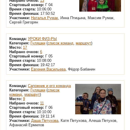
Набрано очков:
13
Стартовый номер:
Г 04
Время старта:
10:06:00
Время финиша:
17:50:52
Участники:
Наталья Румак
, Инна Птицына, Максим Румак,
Сергей Григорян
Команда:
УРОКИ ФИЗ-РЫ
Категория:
Гуляшки
(
список команд
,
маршрут
)
Место:
17
Набрано очков:
6
Стартовый номер:
Г 05
Время старта:
10:08:00
Время финиша:
19:42:17
Участники:
Евгения Васильева
, Фёдор Бабанин
Команда:
Сапожник и его команда
Категория:
Гуляшки
(
список
команд
,
маршрут
)
Место:
9
Набрано очков:
11
Стартовый номер:
Г 06
Время старта:
10:10:00
Время финиша:
19:11:14
Участники:
Даша Петухова
, Катя Петухова, Алеша Петухов,
Афанасий Ермилов