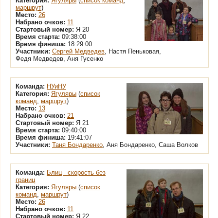
Категория:
Ягуляры
(
список команд
,
маршрут
)
Место:
26
Набрано очков:
11
Стартовый номер:
Я 20
Время старта:
09:38:00
Время финиша:
18:29:00
Участники:
Сергей Медведев
, Настя Пеньковая,
Федя Медведев, Аня Гусенко
Команда:
НУиНУ
Категория:
Ягуляры
(
список
команд
,
маршрут
)
Место:
13
Набрано очков:
21
Стартовый номер:
Я 21
Время старта:
09:40:00
Время финиша:
19:41:07
Участники:
Таня Бондаренко
, Аня Бондаренко, Саша Волков
Команда:
Блиц - скорость без
границ
Категория:
Ягуляры
(
список
команд
,
маршрут
)
Место:
26
Набрано очков:
11
Стартовый номер:
Я 22