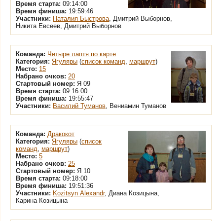
Время старта:
09:14:00
Время финиша:
19:59:46
Участники:
Наталия Быстрова
, Дмитрий Выборнов,
Никита Евсеев, Дмитрий Выборнов
Команда:
Четыре лаптя по карте
Категория:
Ягуляры
(
список команд
,
маршрут
)
Место:
15
Набрано очков:
20
Стартовый номер:
Я 09
Время старта:
09:16:00
Время финиша:
19:55:47
Участники:
Василий Туманов
, Вениамин Туманов
Команда:
Дракокот
Категория:
Ягуляры
(
список
команд
,
маршрут
)
Место:
5
Набрано очков:
25
Стартовый номер:
Я 10
Время старта:
09:18:00
Время финиша:
19:51:36
Участники:
Kozitsyn Alexandr
, Диана Козицына,
Карина Козицына