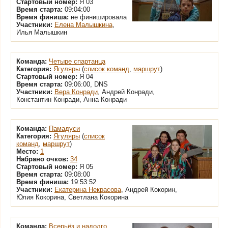
Стартовый номер:
Я 03
Время старта:
09:04:00
Время финиша:
не финишировала
Участники:
Елена Малышкина
,
Илья Малышкин
Команда:
Четыре спартанца
Категория:
Ягуляры
(
список команд
,
маршрут
)
Стартовый номер:
Я 04
Время старта:
09:06:00, DNS
Участники:
Вера Конради
, Андрей Конради,
Константин Конради, Анна Конради
Команда:
Памадуси
Категория:
Ягуляры
(
список
команд
,
маршрут
)
Место:
1
Набрано очков:
34
Стартовый номер:
Я 05
Время старта:
09:08:00
Время финиша:
19:53:52
Участники:
Екатерина Некрасова
, Андрей Кокорин,
Юлия Кокорина, Светлана Кокорина
Команда:
Всерьёз и надолго