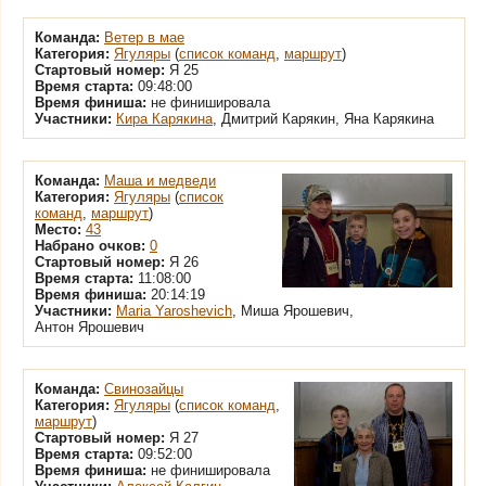
Команда:
Ветер в мае
Категория:
Ягуляры
(
список команд
,
маршрут
)
Стартовый номер:
Я 25
Время старта:
09:48:00
Время финиша:
не финишировала
Участники:
Кира Карякина
, Дмитрий Карякин, Яна Карякина
Команда:
Маша и медведи
Категория:
Ягуляры
(
список
команд
,
маршрут
)
Место:
43
Набрано очков:
0
Стартовый номер:
Я 26
Время старта:
11:08:00
Время финиша:
20:14:19
Участники:
Maria Yaroshevich
, Миша Ярошевич,
Антон Ярошевич
Команда:
Свинозайцы
Категория:
Ягуляры
(
список команд
,
маршрут
)
Стартовый номер:
Я 27
Время старта:
09:52:00
Время финиша:
не финишировала