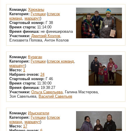
Команда:
Хрюканы
Категория:
Гуляшки
(
список
команд
,
маршрут
)
Стартовый номер:
Г 38
Время старта:
11:14:00
Время финиша:
не финишировала
Участники:
Дмитрий Козлов
,
Елизавета Попова, Антон Козлов
Команда:
Кураган
Категория:
Гуляшки
(
список команд
,
маршрут
)
Место:
1
Набрано очков:
24
Стартовый номер:
Г 46
Время старта:
11:30:00
Время финиша:
19:38:27
Участники:
Ольга Савельева
, Галина Мастерова,
Зоя Савельева,
Василий Савельев
Команда:
Изыскатели
Категория:
Гуляшки
(
список
команд
,
маршрут
)
Место:
17
Набрано очков:
6