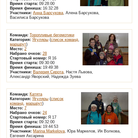
Время старта:
09:28:00
Время финиша:
16:32:28
Участники:
Анна Барсукова
, Алена Барсукова,
Василиса Барсукова
Команда:
Торопливые бегемотики
Категория:
Ягуляры
(
список команд
,
маршрут
)
Место:
2
Набрано очков:
28
Стартовый номер:
Я 16
Время старта:
09:30:00
Время финиша:
19:49:38
Участники:
Валерия Сирота
, Настя Львова,
Александр Яворский, Надежда Зуева
Команда:
Катята
Категория:
Ягуляры
(
список
команд
,
маршрут
)
Место:
7
Набрано очков:
24
Стартовый номер:
Я 17
Время старта:
09:32:00
Время финиша:
19:44:53
Участники:
Marina Markelova
, Юра Маркелов, Ия Волкова,
Евгения Аксарина