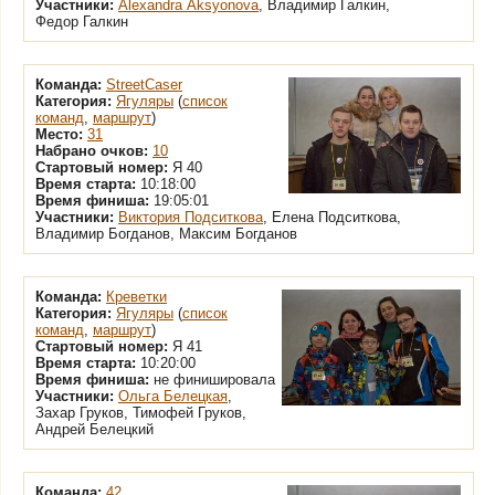
Участники:
Alexandra Aksyonova
, Владимир Галкин,
Федор Галкин
Команда:
StreetCaser
Категория:
Ягуляры
(
список
команд
,
маршрут
)
Место:
31
Набрано очков:
10
Стартовый номер:
Я 40
Время старта:
10:18:00
Время финиша:
19:05:01
Участники:
Виктория Подситкова
, Елена Подситкова,
Владимир Богданов, Максим Богданов
Команда:
Креветки
Категория:
Ягуляры
(
список
команд
,
маршрут
)
Стартовый номер:
Я 41
Время старта:
10:20:00
Время финиша:
не финишировала
Участники:
Ольга Белецкая
,
Захар Груков, Тимофей Груков,
Андрей Белецкий
Команда:
42