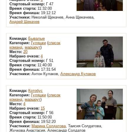
Стартовый номер:
Г 47
Время старта:
11:32:00
Время финиша:
19:12:12
Участники:
Николай Щекачев, Анна Щекачева,
Андрей Щекачев
Команда:
Бывалые
Категория:
Гуляшки
(
список
команд
,
маршрут
)
Место:
20
Набрано очков:
4
Стартовый номер:
Г 51
Время старта:
11:40:00
Время финиша:
17:31:54
Участники:
Антон Кулаков,
Александр Кулаков
Команда:
Котобус
Категория:
Гуляшки
(
список
команд
,
маршрут
)
Место:
4
Набрано очков:
15
Стартовый номер:
Г 56
Время старта:
11:50:00
Время финиша:
19:52:20
Участники:
Марина Солдатова
, Таисия Солдатова,
Жучкова Анастасия, Александр Солдатов