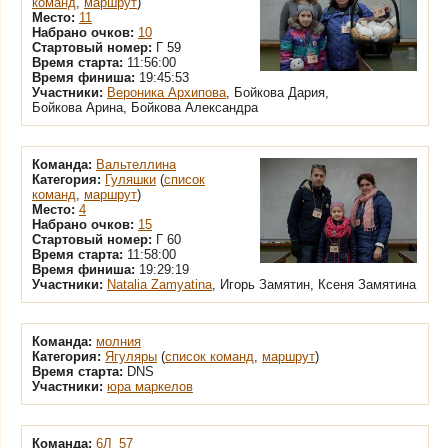
команд
,
маршрут
)
Место:
11
Набрано очков:
10
Стартовый номер:
Г 59
Время старта:
11:56:00
Время финиша:
19:45:53
Участники:
Вероника Архипова
, Бойкова Дария,
Бойкова Арина, Бойкова Александра
Команда:
Вальтеллина
Категория:
Гуляшки
(
список
команд
,
маршрут
)
Место:
4
Набрано очков:
15
Стартовый номер:
Г 60
Время старта:
11:58:00
Время финиша:
19:29:19
Участники:
Natalia Zamyatina
, Игорь Замятин, Ксеня Замятина
Команда:
молния
Категория:
Ягуляры
(
список команд
,
маршрут
)
Время старта:
DNS
Участники:
юра маркелов
Команда:
6Л_57