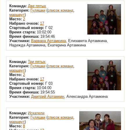
Команда:
Две пятых
Категория:
Гуляшки
(
список команд
,
маршрут
)
Место:
2
Набрано очков:
17
Стартовый номер:
Г 02
Время старта:
10:02:00
Время финиша:
19:54:46
Участники:
Варвара Артамкина
, Елизавета Артамкина,
Надежда Артамкина, Екатерина Артамкина
Команда:
Три пятых
Категория:
Гуляшки
(
список команд
,
маршрут
)
Место:
2
Набрано очков:
17
Стартовый номер:
Г 03
Время старта:
10:04:00
Время финиша:
19:54:55
Участники:
Дмитрий Артамкин
, Александра Артамкина
Команда:
Искатели
Категория:
Гуляшки
(
список команд
,
маршрут
)
Место:
8