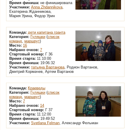
Время финиша:
не финишировала
Участники:
Anna Zhdannikova
,
Екатерина Жданникова,
Мария Урина, Федор Урин
Команда:
дети капитана гранта
Категория:
Гуляшки
(
список
команд
,
маршрут
)
Место:
16
Набрано очков:
7
Стартовый номер:
Г 36
Время старта:
11:10:00
Время финиша:
19:06:32
Участники:
татьяна Вартанова
, Родион Вартанов,
Дмитрий Кормачев, Артем Вартанов
Команда:
Краеведы
Категория:
Гуляшки
(
список
команд
,
маршрут
)
Место:
7
Набрано очков:
14
Стартовый номер:
Г 37
Время старта:
11:12:00
Время финиша:
19:49:52
Участники:
Svetlana Felman
, Александр Фельман