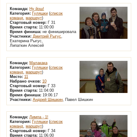
Команда:
Ну йош!
Категория:
Гуляшки
(
список
команд
,
маршрут
)
Стартовый номер:
Г 31
Время старта:
11:00:00
Время финиша:
не финишировала
Участники:
Дмитрий Рыгус
,
Екатерина Рыгус,
Липаткин Алексей
Команда:
Малакака
Категория:
Гуляшки
(
список
команд
,
маршрут
)
Место:
11
Набрано очков:
10
Стартовый номер:
Г 33
Время старта:
11:04:00
Время финиша:
19:06:17
Участники:
Андрей Шишкин
, Павел Шишкин
Команда:
Лимпа - 1!
Категория:
Гуляшки
(
список
команд
,
маршрут
)
Стартовый номер:
Г 34
Время старта:
11:06:00