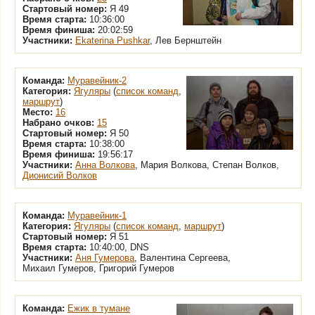
Стартовый номер:
Я 49
Время старта:
10:36:00
Время финиша:
20:02:59
Участники:
Ekaterina Pushkar
, Лев Бернштейн
Команда:
Муравейник-2
Категория:
Ягуляры
(
список команд
,
маршрут
)
Место:
16
Набрано очков:
15
Стартовый номер:
Я 50
Время старта:
10:38:00
Время финиша:
19:56:17
Участники:
Анна Волкова
, Мария Волкова, Степан Волков,
Дионисий Волков
Команда:
Муравейник-1
Категория:
Ягуляры
(
список команд
,
маршрут
)
Стартовый номер:
Я 51
Время старта:
10:40:00, DNS
Участники:
Аня Гумерова
, Валентина Сергеева,
Михаил Гумеров, Григорий Гумеров
Команда:
Ежик в тумане