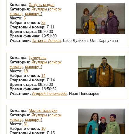
Команда:
Хатуль мадан
Категория:
Ягуляры
(
список
команд
,
маршрут
)
Место:
5
Набрано очков:
25
Стартовый номер:
Я 11
Время старта:
09:20:00
Время финиша:
19:51:30
Участники:
Татьяна Ионова
, Егор Лузихин, Оля Карпухина
Команда:
Гуляурлы
Категория:
Ягуляры
(
список
команд
,
маршрут
)
Место:
18
Набрано очков:
14
Стартовый номер:
Я 14
Время старта:
09:26:00
Время финиша:
18:50:52
Участники:
Андрей Пономарев
, Иван Пономарев
Команда:
Малые Барсуки
Категория:
Ягуляры
(
список
команд
,
маршрут
)
Место:
31
Набрано очков:
10
Стартовый номер:
Я 15