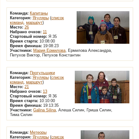
Команда:
Капитаны
Категория:
Ягуляры
(
список
команд
,
маршрут
)
Место:
26
Набрано очков:
11
Стартовый номер:
Я 35
Время старта:
10:08:00
Время финиша:
19:08:23
Участники:
Мария Ермилова
, Ермилова Александра,
Петухов Виктор, Петухов Константин
Команда:
Прогульщики
Категория:
Ягуляры
(
список
команд
,
маршрут
)
Место:
21
Набрано очков:
13
Стартовый номер:
Я 36
Время старта:
10:10:00
Время финиша:
19:13:35
Участники:
Galina Silina
, Алеша Силин, Гриша Силин,
Тима Силин
Команда:
Метеоры
Категория:
Ягуляры
(
список