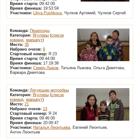
Время старта:
09:42:00
Время финиша:
19:53:59
Участники:
Liliya Pushkova
, Чулков Артемий, Чулков Сергей
Команда:
Пешеходы
Категория:
Ягуляры
(
список
команд
,
маршрут
)
Место:
35
Набрано очков:
9
Стартовый номер:
Я 23
Время старта:
09:44:00
Время финиша:
17:19:38
Участники:
Семен Лыков
, Татьяна Лыкова, Ольга Девятова,
Варвара Девятова
Команда:
Лягующие мотообры
Категория:
Ягуляры
(
список
команд
,
маршрут
)
Место:
21
Набрано очков:
13
Стартовый номер:
Я 24
Время старта:
09:46:00
Время финиша:
20:00:47
Участники:
Наталья Леонтьева
, Евгений Леонтьев,
Антон Леонтьев