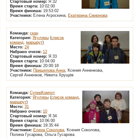
Стартовый номер:
Я 32
Время старта:
10:02:00
Время финиша:
19:53:02
Участники:
Елена Агроскина,
Екатерина Смирнова
Команда:
скан
Категория:
Ягуляры
(
список
команд
,
маршрут
)
Место:
24
Набрано очков:
12
Стартовый номер:
Я 33
Время старта:
10:04:00
Время финиша:
20:00:18
Участники:
Прищепова Анна
, Ксения Анненкова,
Сергей Анненков, Никита Хрущёв
Команда:
СуперКомпот
Категория:
Ягуляры
(
список команд
,
маршрут
)
Место:
31
Набрано очков:
10
Стартовый номер:
Я 34
Время старта:
10:06:00
Время финиша:
19:35:44
Участники:
Елена Соколова
, Ксения Соколова,
Полина Гусарова, Ольга Гусарова