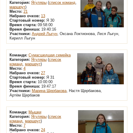
Категория:
Ягуляры
(
список команд
,
маршрут
)
Место:
21
Набрано очков:
13
Стартовый номер:
Я 30
Время старта:
09:58:00
Время финиша:
19:40:16
Участники:
Андрей Лыгун
, Оксана Локтионова, Леся Лыгун,
Кирилл Лыгун
Команда:
Сумасшедшая семейка
Категория:
Ягуляры
(
список
команд
,
маршрут
)
Место:
4
Набрано очков:
27
Стартовый номер:
Я 31
Время старта:
10:00:00
Время финиша:
19:47:17
Участники:
Марина Щербакова
, Настя Щербакова,
Артём Щербаков
Команда:
Мышки
Категория:
Ягуляры
(
список
команд
,
маршрут
)
Место:
7
Набрано очков:
24