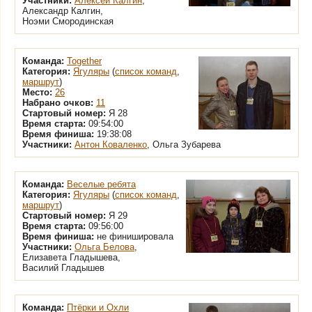
Участники:
Алексей Калгин
,
Александр Калгин,
Ноэми Смородинская
Команда:
Together
Категория:
Ягуляры
(
список команд
,
маршрут
)
Место:
26
Набрано очков:
11
Стартовый номер:
Я 28
Время старта:
09:54:00
Время финиша:
19:38:08
Участники:
Антон Коваленко
, Ольга Зубарева
Команда:
Веселые ребята
Категория:
Ягуляры
(
список команд
,
маршрут
)
Стартовый номер:
Я 29
Время старта:
09:56:00
Время финиша:
не финишировала
Участники:
Ольга Белова
,
Елизавета Гладышева,
Василий Гладышев
Команда:
Птёрки и Охли