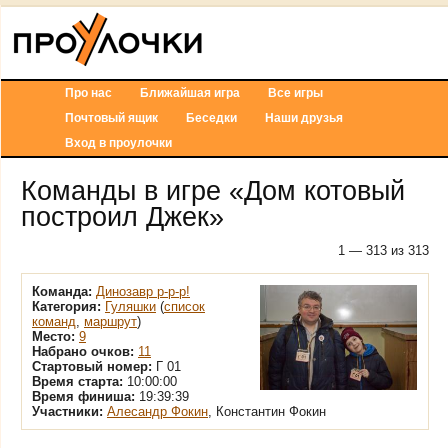
Про нас
Ближайшая игра
Все игры
Почтовый ящик
Беседки
Наши друзья
Вход в проулочки
Команды в игре «Дом котовый
построил Джек»
1 — 313 из 313
Команда:
Динозавр р-р-р!
Категория:
Гуляшки
(
список
команд
,
маршрут
)
Место:
9
Набрано очков:
11
Стартовый номер:
Г 01
Время старта:
10:00:00
Время финиша:
19:39:39
Участники:
Алесандр Фокин
, Константин Фокин