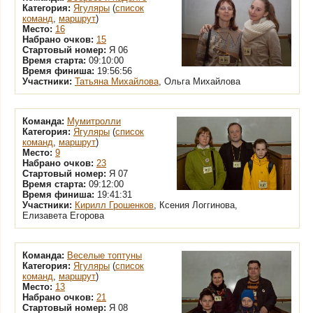
Категория:
Ягуляры
(
список
команд
,
маршрут
)
Место:
16
Набрано очков:
15
Стартовый номер:
Я 06
Время старта:
09:10:00
Время финиша:
19:56:56
Участники:
Татьяна Михайлова
, Ольга Михайлова
Команда:
Мумитролли
Категория:
Ягуляры
(
список
команд
,
маршрут
)
Место:
9
Набрано очков:
23
Стартовый номер:
Я 07
Время старта:
09:12:00
Время финиша:
19:41:31
Участники:
Кирилл Грошенков
, Ксения Логгинова,
Елизавета Егорова
Команда:
Веселые топтуны
Категория:
Ягуляры
(
список
команд
,
маршрут
)
Место:
13
Набрано очков:
21
Стартовый номер:
Я 08