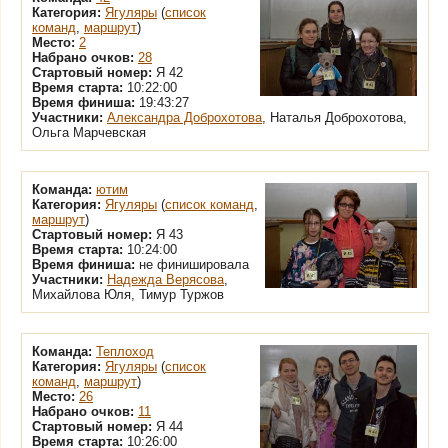
Категория:
Ягуляры
(
список
команд
,
маршрут
)
Место:
2
Набрано очков:
28
Стартовый номер:
Я 42
Время старта:
10:22:00
Время финиша:
19:43:27
Участники:
Александра Доброхотова
, Наталья Доброхотова,
Ольга Марчевская
Команда:
ютим
Категория:
Ягуляры
(
список команд
,
маршрут
)
Стартовый номер:
Я 43
Время старта:
10:24:00
Время финиша:
не финишировала
Участники:
Надежда Верясова
,
Михайлова Юля, Тимур Туржов
Команда:
Теплоход
Категория:
Ягуляры
(
список
команд
,
маршрут
)
Место:
26
Набрано очков:
11
Стартовый номер:
Я 44
Время старта:
10:26:00