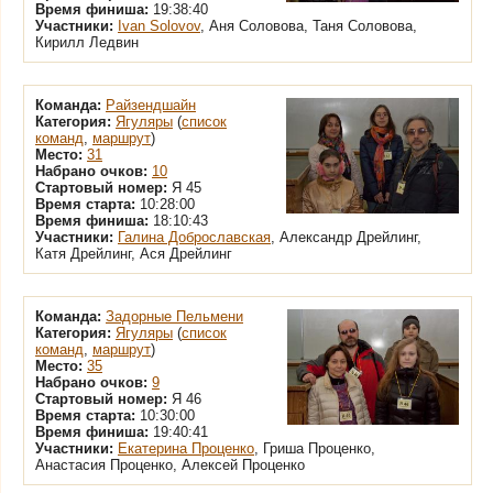
Время финиша:
19:38:40
Участники:
Ivan Solovov
, Аня Соловова, Таня Соловова,
Кирилл Ледвин
Команда:
Райзендшайн
Категория:
Ягуляры
(
список
команд
,
маршрут
)
Место:
31
Набрано очков:
10
Стартовый номер:
Я 45
Время старта:
10:28:00
Время финиша:
18:10:43
Участники:
Галина Доброславская
, Александр Дрейлинг,
Катя Дрейлинг, Ася Дрейлинг
Команда:
Задорные Пельмени
Категория:
Ягуляры
(
список
команд
,
маршрут
)
Место:
35
Набрано очков:
9
Стартовый номер:
Я 46
Время старта:
10:30:00
Время финиша:
19:40:41
Участники:
Екатерина Проценко
, Гриша Проценко,
Анастасия Проценко, Алексей Проценко