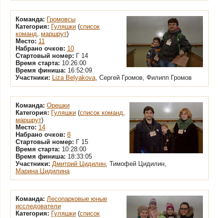
Команда:
Громовсы
Категория:
Гуляшки
(
список
команд
,
маршрут
)
Место:
11
Набрано очков:
10
Стартовый номер:
Г 14
Время старта:
10:26:00
Время финиша:
16:52:09
Участники:
Liza Belyakova
, Сергей Громов, Филипп Громов
Команда:
Орешки
Категория:
Гуляшки
(
список команд
,
маршрут
)
Место:
14
Набрано очков:
8
Стартовый номер:
Г 15
Время старта:
10:28:00
Время финиша:
18:33:05
Участники:
Дмитрий Цидилин
, Тимофей Цидилин,
Марина Цидилина
Команда:
Лесопарковые юные
исследователи
Категория:
Гуляшки
(
список