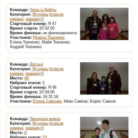
Команда:
Чипы и Дейлы
Категория:
Ягуляры
(
список
команд
,
маршрут
)
Стартовый номер:
Я 47
Время старта:
10:32:00
Время финиша:
не финишировала
Участники:
Резеда Ткаченко
,
Елена Ткаченко, Майя Ткаченко,
Андрей Ткаченко
Команда:
Друзья
Категория:
Ягуляры
(
список
команд
,
маршрут
)
Место:
40
Набрано очков:
5
Стартовый номер:
Я 48
Время старта:
10:34:00
Время финиша:
16:31:16
Участники:
Елена Савкова
, Иван Савков, Борис Савков
Команда:
Звездные воины
Категория:
Ягуляры
(
список
команд
,
маршрут
)
Место:
9
Набрано очков:
23