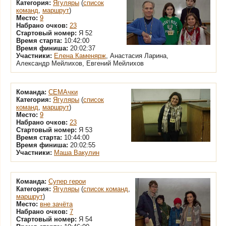
Категория:
Ягуляры
(
список
команд
,
маршрут
)
Место:
9
Набрано очков:
23
Стартовый номер:
Я 52
Время старта:
10:42:00
Время финиша:
20:02:37
Участники:
Елена Каменярж
, Анастасия Ларина,
Александр Мейлихов, Евгений Мейлихов
Команда:
СЕМАчки
Категория:
Ягуляры
(
список
команд
,
маршрут
)
Место:
9
Набрано очков:
23
Стартовый номер:
Я 53
Время старта:
10:44:00
Время финиша:
20:02:55
Участники:
Маша Вакулин
Команда:
Супер герои
Категория:
Ягуляры
(
список команд
,
маршрут
)
Место:
вне зачёта
Набрано очков:
7
Стартовый номер:
Я 54