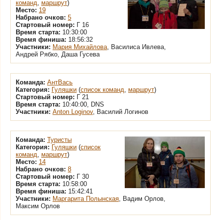
команд
,
маршрут
)
Место:
19
Набрано очков:
5
Стартовый номер:
Г 16
Время старта:
10:30:00
Время финиша:
18:56:32
Участники:
Мария Михайлова
, Василиса Ивлева,
Андрей Рябко, Даша Гусева
Команда:
АнтВась
Категория:
Гуляшки
(
список команд
,
маршрут
)
Стартовый номер:
Г 21
Время старта:
10:40:00, DNS
Участники:
Anton Loginov
, Василий Логинов
Команда:
Туристы
Категория:
Гуляшки
(
список
команд
,
маршрут
)
Место:
14
Набрано очков:
8
Стартовый номер:
Г 30
Время старта:
10:58:00
Время финиша:
15:42:41
Участники:
Маргарита Полынская
, Вадим Орлов,
Максим Орлов