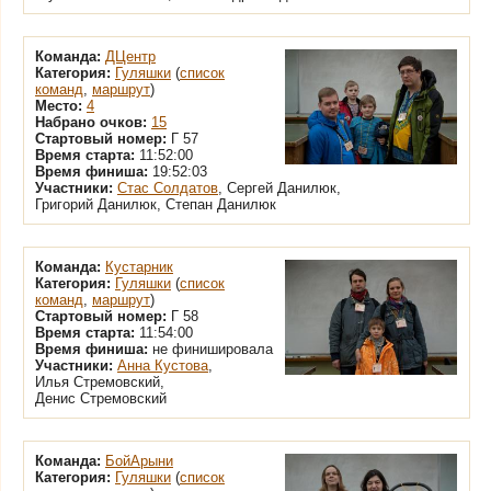
Команда:
ДЦентр
Категория:
Гуляшки
(
список
команд
,
маршрут
)
Место:
4
Набрано очков:
15
Стартовый номер:
Г 57
Время старта:
11:52:00
Время финиша:
19:52:03
Участники:
Стас Солдатов
, Сергей Данилюк,
Григорий Данилюк, Степан Данилюк
Команда:
Кустарник
Категория:
Гуляшки
(
список
команд
,
маршрут
)
Стартовый номер:
Г 58
Время старта:
11:54:00
Время финиша:
не финишировала
Участники:
Анна Кустова
,
Илья Стремовский,
Денис Стремовский
Команда:
БойАрыни
Категория:
Гуляшки
(
список