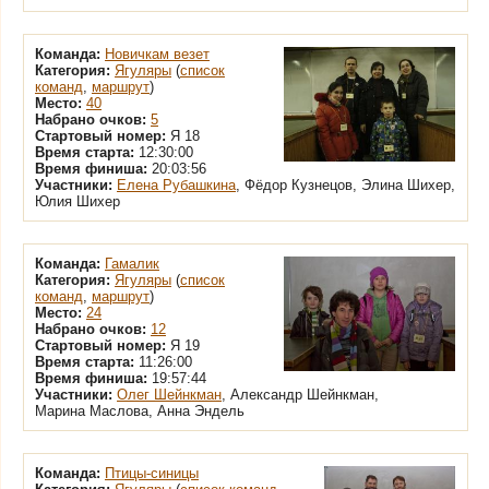
Команда:
Новичкам везет
Категория:
Ягуляры
(
список
команд
,
маршрут
)
Место:
40
Набрано очков:
5
Стартовый номер:
Я 18
Время старта:
12:30:00
Время финиша:
20:03:56
Участники:
Елена Рубашкина
, Фёдор Кузнецов, Элина Шихер,
Юлия Шихер
Команда:
Гамалик
Категория:
Ягуляры
(
список
команд
,
маршрут
)
Место:
24
Набрано очков:
12
Стартовый номер:
Я 19
Время старта:
11:26:00
Время финиша:
19:57:44
Участники:
Олег Шейнкман
, Александр Шейнкман,
Марина Маслова, Анна Эндель
Команда:
Птицы-синицы