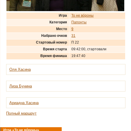
Игра
То не вóроны
Категория
Папонты
Место
9
Набрано очков
31
Стартовый номер
П 22
Время старта
09:42:00, стартовали
Время финиша
19:47:40
Оля Хасина
Лиза Бунина
Ариадна Хасина
Полный маршрут
Игра «То не вóроны»