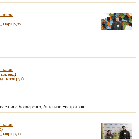
флагом
д
,
маршрут
)
флагом
 команд
)
нд
,
маршрут
)
Валентина Бондаренко, Антонина Евстратова
флагом
д
)
д
,
маршрут
)