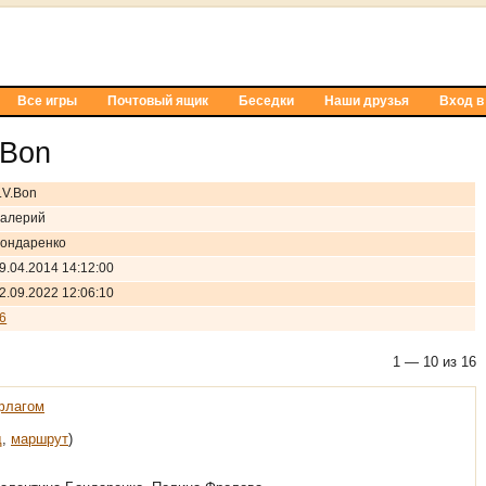
Все игры
Почтовый ящик
Беседки
Наши друзья
Вход в
.Bon
.V.Bon
алерий
ондаренко
9.04.2014 14:12:00
2.09.2022 12:06:10
6
1 — 10 из 16
флагом
д
,
маршрут
)