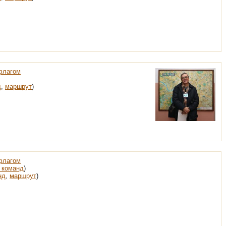
флагом
д
,
маршрут
)
флагом
 команд
)
нд
,
маршрут
)