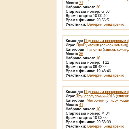
Место:
71
Набрано очков:
36
Стартовый номер:
G 50
Время старта:
10:00:49
Время финиша:
20:56:51
Участники:
Валерий Бондаренко
Команда:
Под самым прекрасным 
Игра:
ПроБуквочки
(
список команд
)
Категория:
Папонты
(
список коман
Место:
36
Набрано очков:
16
Стартовый номер:
П 22
Время старта:
09:42:00
Время финиша:
19:48:46
Участники:
Валерий Бондаренко
Команда:
Под самым прекрасным 
Игра:
Трубопроулочки–2018
(
список
Категория:
Метролли
(
список кома
Место:
41
Набрано очков:
10
Стартовый номер:
М 04
Время старта:
10:03:00
Время финиша:
20:53:09
Участники:
Валерий Бондаренко