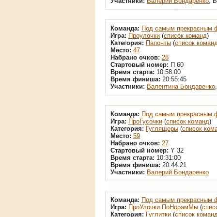
Участники:
Валерий Бондаренко
, 
Команда:
Под самым прекрасным 
Игра:
Проулочки
(
список команд
)
Категория:
Папонты
(
список коман
Место:
47
Набрано очков:
28
Стартовый номер:
П 60
Время старта:
10:58:00
Время финиша:
20:55:45
Участники:
Валентина Бондаренко
Команда:
Под самым прекрасным 
Игра:
ПроГусочки
(
список команд
)
Категория:
Гуглящеры
(
список ком
Место:
59
Набрано очков:
27
Стартовый номер:
Y 32
Время старта:
10:31:00
Время финиша:
20:44:21
Участники:
Валерий Бондаренко
Команда:
Под самым прекрасным 
Игра:
ПроУлочки.ПоНорамМы
(
спис
Категория:
Гуглитки
(
список коман