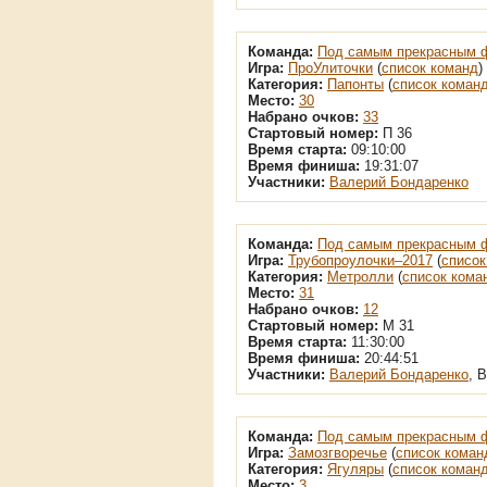
Команда:
Под самым прекрасным 
Игра:
ПроУлиточки
(
список команд
)
Категория:
Папонты
(
список коман
Место:
30
Набрано очков:
33
Стартовый номер:
П 36
Время старта:
09:10:00
Время финиша:
19:31:07
Участники:
Валерий Бондаренко
Команда:
Под самым прекрасным 
Игра:
Трубопроулочки–2017
(
список
Категория:
Метролли
(
список кома
Место:
31
Набрано очков:
12
Стартовый номер:
М 31
Время старта:
11:30:00
Время финиша:
20:44:51
Участники:
Валерий Бондаренко
, 
Команда:
Под самым прекрасным 
Игра:
Замозгворечье
(
список коман
Категория:
Ягуляры
(
список коман
Место:
3