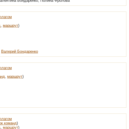
Валентина Бондаренко, Полина Фролова
флагом
д
,
маршрут
)
,
Валерий Бондаренко
флагом
анд
,
маршрут
)
флагом
ок команд
)
д
,
маршрут
)