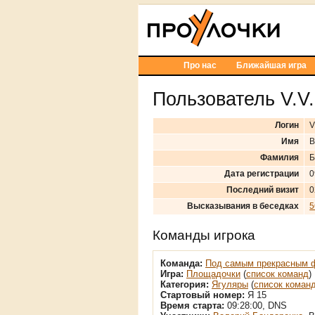
Про нас
Ближайшая игра
Пользователь V.V
Логин
V
Имя
В
Фамилия
Б
Дата регистрации
0
Последний визит
0
Высказывания в беседках
5
Команды игрока
Команда:
Под самым прекрасным 
Игра:
Площадочки
(
список команд
)
Категория:
Ягуляры
(
список коман
Стартовый номер:
Я 15
Время старта:
09:28:00, DNS